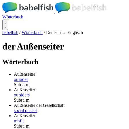
Wörterbuch
babelfish
/
Wörterbuch
/
Deutsch → Englisch
der Außenseiter
Wörterbuch
Außenseiter
outsider
Subst.
m
Außenseiter
outsiders
Subst.
m
Außenseiter der Gesellschaft
social outcast
Außenseiter
misfit
Subst.
m