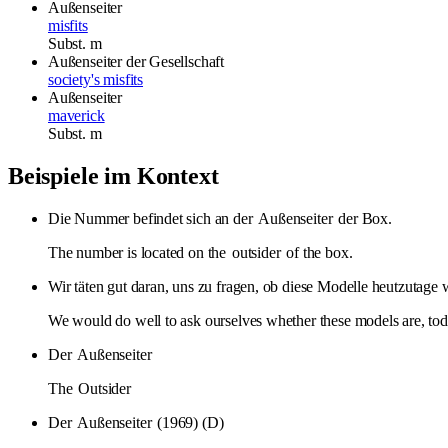
Außenseiter
misfits
Subst.
m
Außenseiter der Gesellschaft
society's misfits
Außenseiter
maverick
Subst.
m
Beispiele im Kontext
Die Nummer befindet sich an der
Außenseiter
der Box.
The number is located on the
outsider
of the box.
Wir täten gut daran, uns zu fragen, ob diese Modelle heutzutage 
We would do well to ask ourselves whether these models are, toda
Der
Außenseiter
The
Outsider
Der
Außenseiter
(1969) (D)