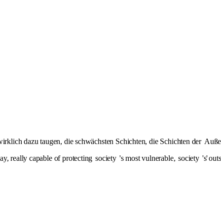
wirklich dazu taugen, die schwächsten Schichten, die Schichten der
Außen
y, really capable of protecting
society
's most vulnerable,
society
's'
outs