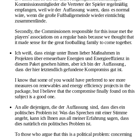
Kommissionsmitglieder die Vertreter der Spieler regelmäßig
empfangen, weil wir der
Auffassung
waren,
dass
es normal
wäre, wenn die große Fußballgemeinde wieder einträchtig
zusammenfände.
Secondly, the Commissioners responsible for this issue met the
players' associations on a regular basis because we thought that
it made sense for the great footballing family to come together.
Ich weiß,
dass
einige unter Ihnen lieber Maßnahmen in
Projekten über erneuerbare Energien und Energieeffizienz in
diesem Paket gesehen hätten, aber ich bin der
Auffassung
,
dass
der hier letztendlich gefundene Kompromiss gut ist.
I know that some of you would have preferred to see more
measures on renewables and energy efficiency projects in the
package, but I believe that the compromise finally found on this
subject is a good one.
An alle diejenigen, die der
Auffassung
sind,
dass
dies ein
politisches Problem ist: Was das Sprechen mit einer Stimme
angeht, kann ich Ihnen aus all meiner Erfahrung sagen,
dass
dies natürlich ein politisches Problem ist.
To those who argue that this is a political problem: concerning