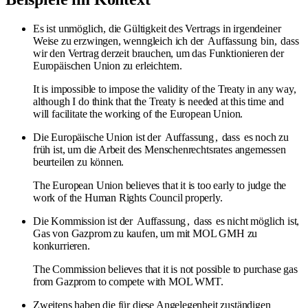
Es ist unmöglich, die Gültigkeit des Vertrags in irgendeiner
Weise zu erzwingen, wenngleich ich der
Auffassung
bin,
dass
wir den Vertrag derzeit brauchen, um das Funktionieren der
Europäischen Union zu erleichtern.
It is impossible to impose the validity of the Treaty in any way,
although I do think that the Treaty is needed at this time and
will facilitate the working of the European Union.
Die Europäische Union ist der
Auffassung
,
dass
es noch zu
früh ist, um die Arbeit des Menschenrechtsrates angemessen
beurteilen zu können.
The European Union believes that it is too early to judge the
work of the Human Rights Council properly.
Die Kommission ist der
Auffassung
,
dass
es nicht möglich ist,
Gas von Gazprom zu kaufen, um mit MOL GMH zu
konkurrieren.
The Commission believes that it is not possible to purchase gas
from Gazprom to compete with MOL WMT.
Zweitens haben die für diese Angelegenheit zuständigen