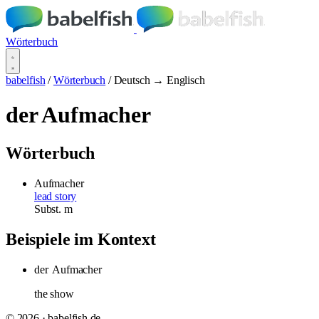
Wörterbuch
babelfish
/
Wörterbuch
/
Deutsch → Englisch
der Aufmacher
Wörterbuch
Aufmacher
lead story
Subst.
m
Beispiele im Kontext
der
Aufmacher
the show
© 2026 · babelfish.de