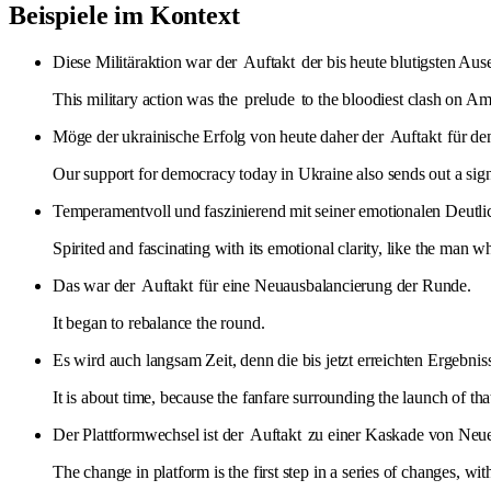
Beispiele im Kontext
Diese Militäraktion war der
Auftakt
der bis heute blutigsten Au
This military action was the
prelude
to the bloodiest clash on Ame
Möge der ukrainische Erfolg von heute daher der
Auftakt
für de
Our support for democracy today in Ukraine also sends out a signa
Temperamentvoll und faszinierend mit seiner emotionalen Deutlic
Spirited and fascinating with its emotional clarity, like the man
Das war der
Auftakt
für eine Neuausbalancierung der Runde.
It began to rebalance the round.
Es wird auch langsam Zeit, denn die bis jetzt erreichten Ergebni
It is about time, because the fanfare surrounding the launch of tha
Der Plattformwechsel ist der
Auftakt
zu einer Kaskade von Neuer
The change in platform is the first step in a series of changes, wi