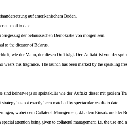
seinandersetzung auf amerikanischem Boden.
rican soil to date.
n Siegeszug der belarussischen Demokratie von morgen sein.
l to the dictator of Belarus.
hkeit, wie der Mann, der diesen Duft trägt. Der
Auftakt
ist von der spri
 who wears this fragrance. The launch has been marked by the sparkling f
sse sind keineswegs so spektakulär wie der
Auftakt
dieser mit großem Tra
t strategy has not exactly been matched by spectacular results to date.
ungen, wobei dem Collateral-Management, d.h. dem Einsatz und der Bew
th special attention being given to collateral management, i.e. the use and