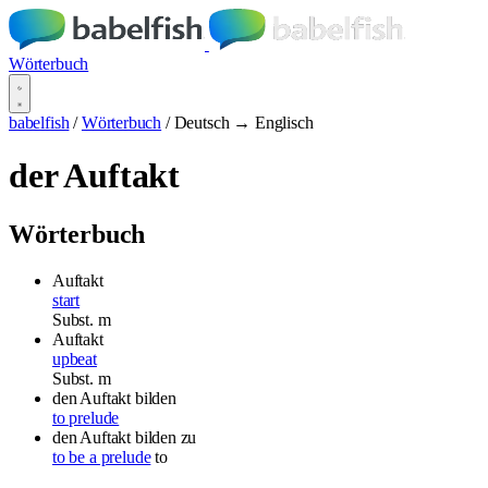
Wörterbuch
babelfish
/
Wörterbuch
/
Deutsch → Englisch
der Auftakt
Wörterbuch
Auftakt
start
Subst.
m
Auftakt
upbeat
Subst.
m
den Auftakt bilden
to prelude
den Auftakt bilden
zu
to be a prelude
to