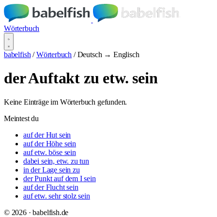
Wörterbuch
babelfish
/
Wörterbuch
/
Deutsch → Englisch
der Auftakt zu etw. sein
Keine Einträge im Wörterbuch gefunden.
Meintest du
auf der Hut sein
auf der Höhe sein
auf etw. böse sein
dabei sein, etw. zu tun
in der Lage sein zu
der Punkt auf dem I sein
auf der Flucht sein
auf etw. sehr stolz sein
© 2026 · babelfish.de