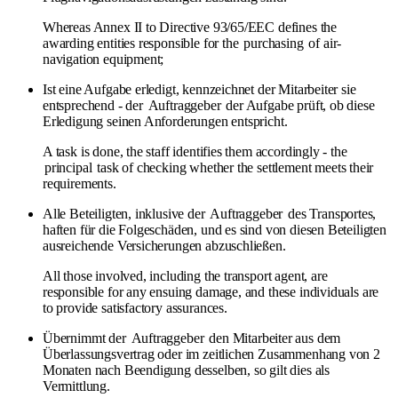
Whereas Annex II to Directive 93/65/EEC defines the
awarding entities responsible for the
purchasing
of air-
navigation equipment;
Ist eine Aufgabe erledigt, kennzeichnet der Mitarbeiter sie
entsprechend - der
Auftraggeber
der Aufgabe prüft, ob diese
Erledigung seinen Anforderungen entspricht.
A task is done, the staff identifies them accordingly - the
principal
task of checking whether the settlement meets their
requirements.
Alle Beteiligten, inklusive der
Auftraggeber
des Transportes,
haften für die Folgeschäden, und es sind von diesen Beteiligten
ausreichende Versicherungen abzuschließen.
All those involved, including the transport agent, are
responsible for any ensuing damage, and these individuals are
to provide satisfactory assurances.
Übernimmt der
Auftraggeber
den Mitarbeiter aus dem
Überlassungsvertrag oder im zeitlichen Zusammenhang von 2
Monaten nach Beendigung desselben, so gilt dies als
Vermittlung.