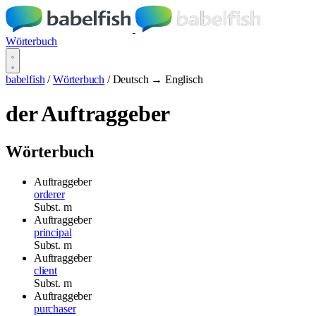
Wörterbuch
babelfish
/
Wörterbuch
/
Deutsch → Englisch
der Auftraggeber
Wörterbuch
Auftraggeber
orderer
Subst.
m
Auftraggeber
principal
Subst.
m
Auftraggeber
client
Subst.
m
Auftraggeber
purchaser