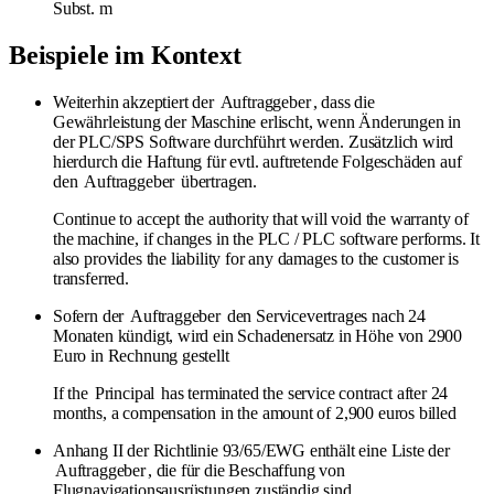
Subst.
m
Beispiele im Kontext
Weiterhin akzeptiert der
Auftraggeber
, dass die
Gewährleistung der Maschine erlischt, wenn Änderungen in
der PLC/SPS Software durchführt werden. Zusätzlich wird
hierdurch die Haftung für evtl. auftretende Folgeschäden auf
den
Auftraggeber
übertragen.
Continue to accept the authority that will void the warranty of
the machine, if changes in the PLC / PLC software performs. It
also provides the liability for any damages to the customer is
transferred.
Sofern der
Auftraggeber
den Servicevertrages nach 24
Monaten kündigt, wird ein Schadenersatz in Höhe von 2900
Euro in Rechnung gestellt
If the
Principal
has terminated the service contract after 24
months, a compensation in the amount of 2,900 euros billed
Anhang II der Richtlinie 93/65/EWG enthält eine Liste der
Auftraggeber
, die für die Beschaffung von
Flugnavigationsausrüstungen zuständig sind.