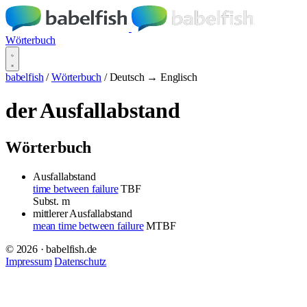
Wörterbuch
babelfish
/
Wörterbuch
/
Deutsch → Englisch
der Ausfallabstand
Wörterbuch
Ausfallabstand
time between failure
TBF
Subst.
m
mittlerer Ausfallabstand
mean time between failure
MTBF
© 2026 · babelfish.de
Impressum
Datenschutz