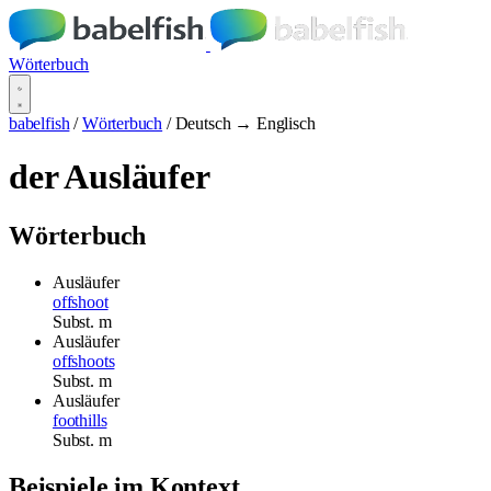
Wörterbuch
babelfish
/
Wörterbuch
/
Deutsch → Englisch
der Ausläufer
Wörterbuch
Ausläufer
offshoot
Subst.
m
Ausläufer
offshoots
Subst.
m
Ausläufer
foothills
Subst.
m
Beispiele im Kontext