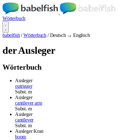
Wörterbuch
babelfish
/
Wörterbuch
/
Deutsch → Englisch
der Ausleger
Wörterbuch
Ausleger
outrigger
Subst.
m
Ausleger
cantilever arm
Subst.
m
Ausleger
cantilever
Subst.
m
Ausleger
Kran
boom