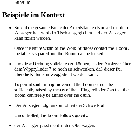
Subst.
m
Beispiele im Kontext
Sobald die gesamte Breite der Arbeitsflächen Kontakt mit dem
Ausleger
hat, wird der Tisch ausgeglichen und der
Ausleger
kann fixiert werden.
Once the entire width of the Work Surfaces contact the
Boom
,
the table is squared and the
Boom
can be locked.
Um diese Drehung vollziehen zu können, ist der
Ausleger
über
dem Wippzylinder 7 so hoch zu schwenken, daß dieser frei
über die Kabine hinweggedreht werden kann.
To permit said turning movement the
boom
6 must be
sufficiently raised by means of the luffing cylinder 7 so that the
boom
can freely be turned over the cabin.
Der
Ausleger
folgt unkontrolliert der Schwerkraft.
Uncontrolled, the
boom
follows gravity.
der
Ausleger
passt nicht in den Oberwagen.