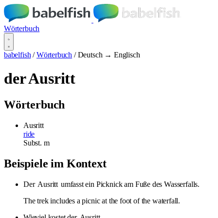
Wörterbuch
babelfish
/
Wörterbuch
/
Deutsch → Englisch
der Ausritt
Wörterbuch
Ausritt
ride
Subst.
m
Beispiele im Kontext
Der
Ausritt
umfasst ein Picknick am Fuße des Wasserfalls.
The trek includes a picnic at the foot of the waterfall.
Wieviel kostet der
Ausritt