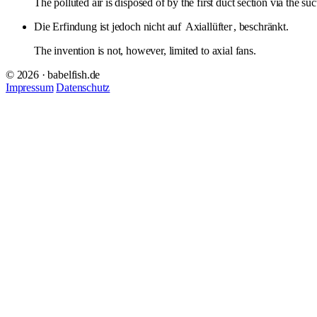
The polluted air is disposed of by the first duct section via the su
Die Erfindung ist jedoch nicht auf
Axiallüfter
, beschränkt.
The invention is not, however, limited to axial fans.
© 2026 · babelfish.de
Impressum
Datenschutz