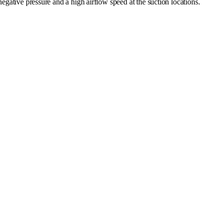
 negative pressure and a high airflow speed at the suction locations.