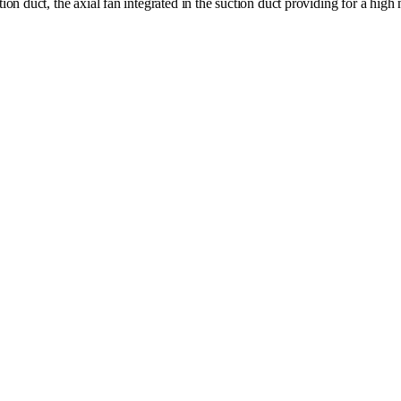
ction duct, the axial fan integrated in the suction duct providing for a high