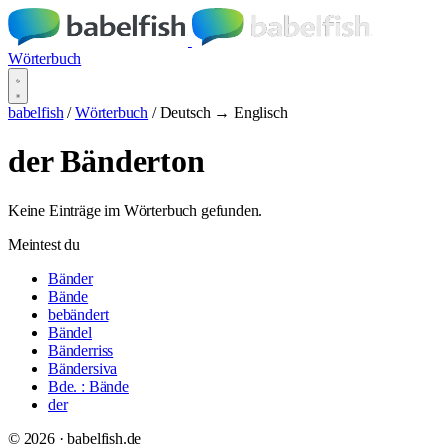
Wörterbuch
babelfish
/
Wörterbuch
/
Deutsch → Englisch
der Bänderton
Keine Einträge im Wörterbuch gefunden.
Meintest du
Bänder
Bände
bebändert
Bändel
Bänderriss
Bändersiva
Bde. : Bände
der
© 2026 · babelfish.de