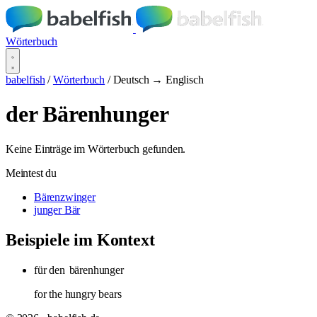
Wörterbuch
babelfish
/
Wörterbuch
/
Deutsch → Englisch
der Bärenhunger
Keine Einträge im Wörterbuch gefunden.
Meintest du
Bärenzwinger
junger Bär
Beispiele im Kontext
für den
bärenhunger
for the hungry bears