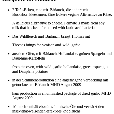
2 Tofu-Ecken, eine mit
Bärlauch
, die andere mit
Bockshornkleesamen. Eine leckere vegane Alternative zu Käse.
A delicious alternative to cheese. Fermate is made from soy
milk that has been fermented with lactic acid bacteria.
Das Wildfleisch und
Bärlauch
bringt Thomas mit
Thomas brings the venison and
wild
garlic
aus dem Ofen, mit
Bärlauch
-Hollandaise, grünen Spargeln und
Dauphine-Kartoffeln
from the oven, with
wild
garlic
hollandaise, green asparagus
and Dauphine potatoes
in der Schinkenproduktion eine angefangene Verpackung mit
getrocknetem
Bärlauch
MHD August 2009
ham production in an unfinished package of dried
garlic
MHD
August 2009
bärlauch
enthält ebenfalls ätherische Öle und verstärkt den
insektenabweisenden effekt des knoblauchs.