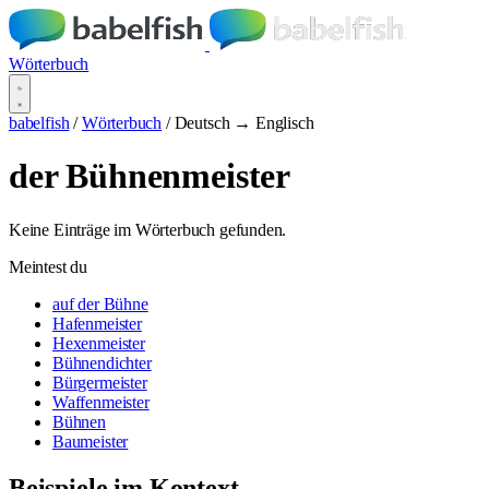
Wörterbuch
babelfish
/
Wörterbuch
/
Deutsch → Englisch
der Bühnenmeister
Keine Einträge im Wörterbuch gefunden.
Meintest du
auf der Bühne
Hafenmeister
Hexenmeister
Bühnendichter
Bürgermeister
Waffenmeister
Bühnen
Baumeister
Beispiele im Kontext