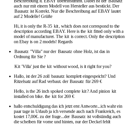
Beschreibung lt. EBAY übereinstimmt. Dabei ist der
Bausatz
auch nur mit einem Modell von Hersteller aus bestückt. Der
Bausatz
ist Korrekt. Nur die Beschreibung auf EBAY lautet
auf 2 Modelle! Grüße
Hi, it is only the R-35
kit
, which does not correspond to the
description according EBAY. Here is the
kit
fitted only with a
model of manufacturer. The
kit
is correct. Only the description
on Ebay is on 2 models! Regards
Bausatz
"Villa" nur der
Bausatz
ohne Holz, ist das in
Ordnung für Sie ?
Kit
'Villa' just the
kit
without wood, is it right for you?
Hallo, ist der 26 zoll
bausatz
komplett eingespeicht? Und
Ritzelsatz auf Rad verbaut. der
Bausatz
für 269 €
Hello, is the 26 inch spoked complete
kit
? And pinion
kit
installed on bike. the
kit
for 269 €
hallo entschuldigung das ich jetzt erst Antworte...ich wahr ein
paar tage in Urlaub ja ich versende auch nach Frankreich, es
kostet 17,00€. zu der frage...der
Bausatz
ist vollständig auch
die scheiben für vorne und hinten, nur der Deckel fehlt