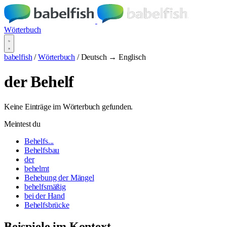
Wörterbuch
babelfish
/
Wörterbuch
/
Deutsch → Englisch
der Behelf
Keine Einträge im Wörterbuch gefunden.
Meintest du
Behelfs...
Behelfsbau
der
behelmt
Behebung der Mängel
behelfsmäßig
bei der Hand
Behelfsbrücke
Beispiele im Kontext