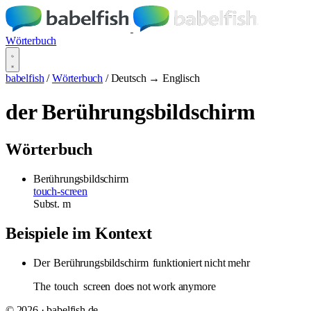
Wörterbuch
babelfish
/
Wörterbuch
/
Deutsch → Englisch
der Berührungsbildschirm
Wörterbuch
Berührungsbildschirm
touch-screen
Subst.
m
Beispiele im Kontext
Der
Berührungsbildschirm
funktioniert nicht mehr
The
touch
screen
does not work anymore
© 2026 · babelfish.de