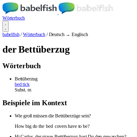
Wörterbuch
babelfish
/
Wörterbuch
/
Deutsch → Englisch
der Bettüberzug
Wörterbuch
Bettüberzug
bed tick
Subst.
m
Beispiele im Kontext
Wie groß müssen die Bettüberzüge sein?
How big do the
bed
covers have to be?
Hi Carlos, der graue
Bettüberzug
hast Du den gewaschen?