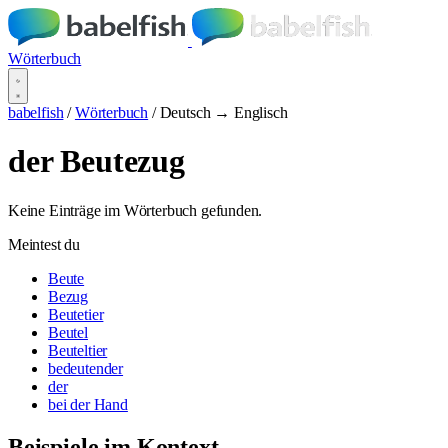
Wörterbuch
babelfish
/
Wörterbuch
/
Deutsch → Englisch
der Beutezug
Keine Einträge im Wörterbuch gefunden.
Meintest du
Beute
Bezug
Beutetier
Beutel
Beuteltier
bedeutender
der
bei der Hand
Beispiele im Kontext