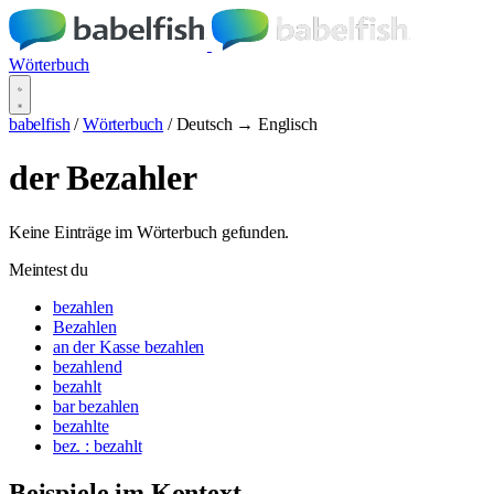
Wörterbuch
babelfish
/
Wörterbuch
/
Deutsch → Englisch
der Bezahler
Keine Einträge im Wörterbuch gefunden.
Meintest du
bezahlen
Bezahlen
an der Kasse bezahlen
bezahlend
bezahlt
bar bezahlen
bezahlte
bez. : bezahlt
Beispiele im Kontext