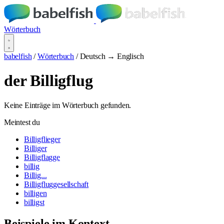
Wörterbuch
babelfish
/
Wörterbuch
/
Deutsch → Englisch
der Billigflug
Keine Einträge im Wörterbuch gefunden.
Meintest du
Billigflieger
Billiger
Billigflagge
billig
Billig...
Billigfluggesellschaft
billigen
billigst
Beispiele im Kontext