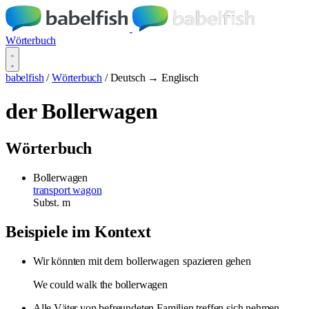
Wörterbuch
babelfish
/
Wörterbuch
/
Deutsch → Englisch
der Bollerwagen
Wörterbuch
Bollerwagen
transport wagon
Subst.
m
Beispiele im Kontext
Wir könnten mit dem
bollerwagen
spazieren gehen
We could walk the bollerwagen
Alle Väter von befreundeten Familien treffen sich nehmen