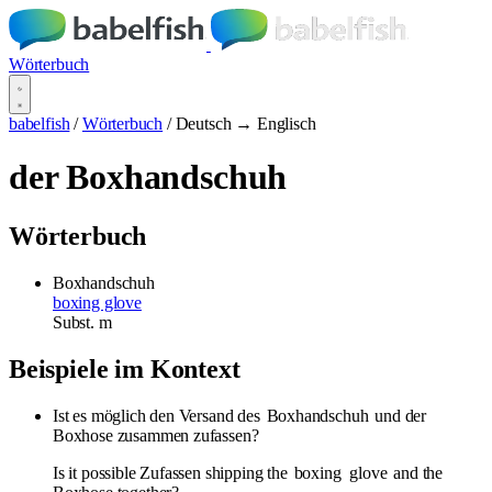
Wörterbuch
babelfish
/
Wörterbuch
/
Deutsch → Englisch
der Boxhandschuh
Wörterbuch
Boxhandschuh
boxing glove
Subst.
m
Beispiele im Kontext
Ist es möglich den Versand des
Boxhandschuh
und der
Boxhose zusammen zufassen?
Is it possible Zufassen shipping the
boxing
glove
and the