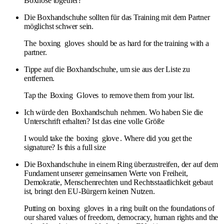
Boxhose together?
Die Boxhandschuhe sollten für das Training mit dem Partner
möglichst schwer sein.
The
boxing
gloves
should be as hard for the training with a
partner.
Tippe auf die Boxhandschuhe, um sie aus der Liste zu
entfernen.
Tap the
Boxing
Gloves
to remove them from your list.
Ich würde den
Boxhandschuh
nehmen. Wo haben Sie die
Unterschrift erhalten? Ist das eine volle Größe
I would take the
boxing
glove
. Where did you get the
signature? Is this a full size
Die Boxhandschuhe in einem Ring überzustreifen, der auf dem
Fundament unserer gemeinsamen Werte von Freiheit,
Demokratie, Menschenrechten und Rechtsstaatlichkeit gebaut
ist, bringt den EU-Bürgern keinen Nutzen.
Putting on
boxing
gloves
in a ring built on the foundations of
our shared values of freedom, democracy, human rights and the