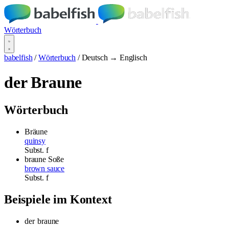
Wörterbuch
babelfish
/
Wörterbuch
/
Deutsch → Englisch
der Braune
Wörterbuch
Bräune
quinsy
Subst.
f
braune Soße
brown sauce
Subst.
f
Beispiele im Kontext
der
braune