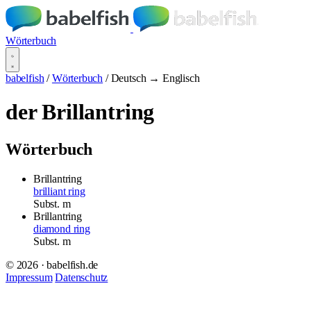
Wörterbuch
babelfish
/
Wörterbuch
/
Deutsch → Englisch
der Brillantring
Wörterbuch
Brillantring
brilliant ring
Subst.
m
Brillantring
diamond ring
Subst.
m
© 2026 · babelfish.de
Impressum
Datenschutz