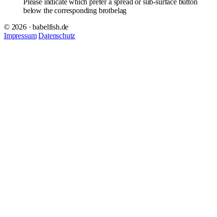
Please indicate which prefer a spread or sub-surface button
below the corresponding brotbelag
© 2026 · babelfish.de
Impressum
Datenschutz