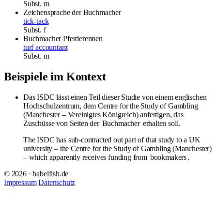
Subst.
m
Zeichensprache der Buchmacher
tick-tack
Subst.
f
Buchmacher
Pferderennen
turf accountant
Subst.
m
Beispiele im Kontext
Das ISDC lässt einen Teil dieser Studie von einem englischen
Hochschulzentrum, dem Centre for the Study of Gambling
(Manchester – Vereinigtes Königreich) anfertigen, das
Zuschüsse von Seiten der
Buchmacher
erhalten soll.
The ISDC has sub-contracted out part of that study to a UK
university – the Centre for the Study of Gambling (Manchester)
– which apparently receives funding from
bookmakers
.
© 2026 · babelfish.de
Impressum
Datenschutz