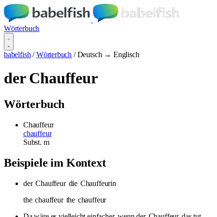
Wörterbuch
babelfish
/
Wörterbuch
/
Deutsch → Englisch
der Chauffeur
Wörterbuch
Chauffeur
chauffeur
Subst.
m
Beispiele im Kontext
der
Chauffeur
die
Chauffeurin
the
chauffeur
the
chauffeur
Da wäre es vielleicht einfacher, wenn der
Chauffeur
das tut,