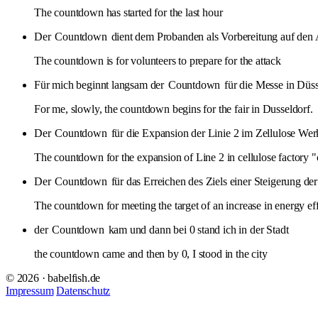
The countdown has started for the last hour
Der
Countdown
dient dem Probanden als Vorbereitung auf den 
The countdown is for volunteers to prepare for the attack
Für mich beginnt langsam der
Countdown
für die Messe in Düss
For me, slowly, the countdown begins for the fair in Dusseldorf.
Der
Countdown
für die Expansion der Linie 2 im Zellulose Werk
The countdown for the expansion of Line 2 in cellulose factory "
Der
Countdown
für das Erreichen des Ziels einer Steigerung der
The countdown for meeting the target of an increase in energy eff
der
Countdown
kam und dann bei 0 stand ich in der Stadt
the countdown came and then by 0, I stood in the city
© 2026 · babelfish.de
Impressum
Datenschutz