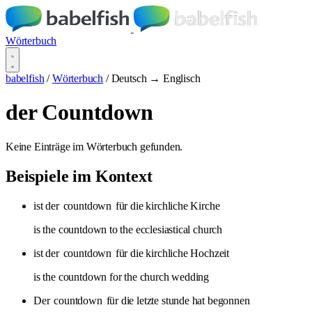
Wörterbuch
babelfish
/
Wörterbuch
/
Deutsch → Englisch
der Countdown
Keine Einträge im Wörterbuch gefunden.
Beispiele im Kontext
ist der
countdown
für die kirchliche Kirche
is the countdown to the ecclesiastical church
ist der
countdown
für die kirchliche Hochzeit
is the countdown for the church wedding
Der
countdown
für die letzte stunde hat begonnen