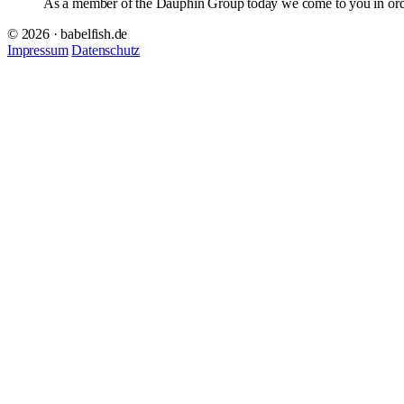
As a member of the Dauphin Group today we come to you in order
© 2026 · babelfish.de
Impressum
Datenschutz