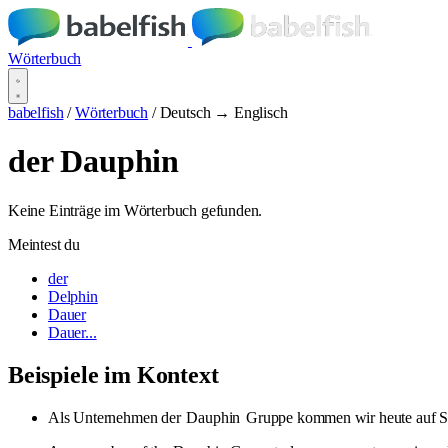
Wörterbuch
babelfish
/
Wörterbuch
/
Deutsch → Englisch
der Dauphin
Keine Einträge im Wörterbuch gefunden.
Meintest du
der
Delphin
Dauer
Dauer...
Beispiele im Kontext
Als Unternehmen der
Dauphin
Gruppe kommen wir heute auf Si