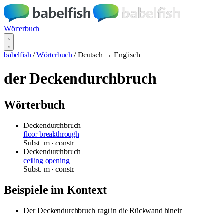
Wörterbuch
babelfish
/
Wörterbuch
/
Deutsch → Englisch
der Deckendurchbruch
Wörterbuch
Deckendurchbruch
floor breakthrough
Subst.
m
· constr.
Deckendurchbruch
ceiling opening
Subst.
m
· constr.
Beispiele im Kontext
Der
Deckendurchbruch
ragt in die Rückwand hinein