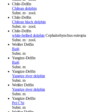
Chile-Delfin
Chilean dolphin
Subst.
m
· zool.
Chile-Delfin
Chilean black dolphin
Subst.
m
· zool.
Chile-Delfin
white-bellied dolphin
Cephalorhynchus eutropia
Subst.
m
· zool.
Weißer Delfin
Baiji
Subst.
m
Yangtze-Delfin
Baiji
Subst.
m
Yangtze-Delfin
Yangtze river dolphin
Subst.
m
Weißer Delfin
Yangtze river dolphin
Subst.
m
Yangtze-Delfin
Pei C'hi
Subst.
m
Weißer Delfin