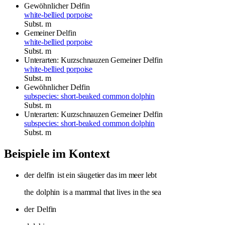
Gewöhnlicher Delfin
white-bellied porpoise
Subst.
m
Gemeiner Delfin
white-bellied porpoise
Subst.
m
Unterarten: Kurzschnauzen Gemeiner Delfin
white-bellied porpoise
Subst.
m
Gewöhnlicher Delfin
subspecies: short-beaked common dolphin
Subst.
m
Unterarten: Kurzschnauzen Gemeiner Delfin
subspecies: short-beaked common dolphin
Subst.
m
Beispiele im Kontext
der
delfin
ist ein säugetier das im meer lebt
the
dolphin
is a mammal that lives in the sea
der
Delfin