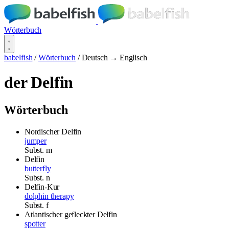
Wörterbuch
babelfish
/
Wörterbuch
/
Deutsch → Englisch
der Delfin
Wörterbuch
Nordischer Delfin
jumper
Subst.
m
Delfin
butterfly
Subst.
n
Delfin-Kur
dolphin therapy
Subst.
f
Atlantischer gefleckter Delfin
spotter