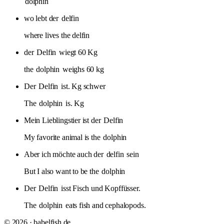
dolphin
wo lebt der
delfin
where lives the delfin
der
Delfin
wiegt 60 Kg
the
dolphin
weighs 60 kg
Der
Delfin
ist. Kg schwer
The
dolphin
is. Kg
Mein Lieblingstier ist der
Delfin
My favorite animal is the
dolphin
Aber ich möchte auch der
delfin
sein
But I also want to be the
dolphin
Der
Delfin
isst Fisch und Kopffüsser.
The
dolphin
eats fish and cephalopods.
© 2026 · babelfish.de