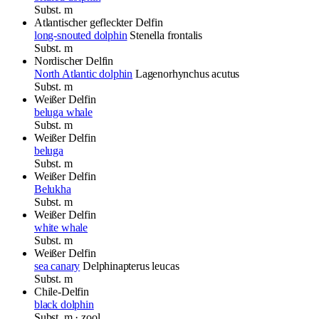
Subst.
m
Atlantischer gefleckter Delfin
long-snouted dolphin
Stenella frontalis
Subst.
m
Nordischer Delfin
North Atlantic dolphin
Lagenorhynchus acutus
Subst.
m
Weißer Delfin
beluga whale
Subst.
m
Weißer Delfin
beluga
Subst.
m
Weißer Delfin
Belukha
Subst.
m
Weißer Delfin
white whale
Subst.
m
Weißer Delfin
sea canary
Delphinapterus leucas
Subst.
m
Chile-Delfin
black dolphin
Subst.
m
· zool.