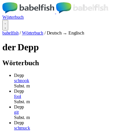
Wörterbuch
babelfish
/
Wörterbuch
/
Deutsch → Englisch
der Depp
Wörterbuch
Depp
schnook
Subst.
m
Depp
fool
Subst.
m
Depp
git
Subst.
m
Depp
schmuck