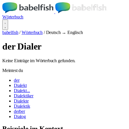
Wörterbuch
babelfish
/
Wörterbuch
/
Deutsch → Englisch
der Dialer
Keine Einträge im Wörterbuch gefunden.
Meintest du
der
Dialekt
Dialekt...
Dialektiker
Dialekte
Dialektik
derber
Dialog
Beispiele im Kontext