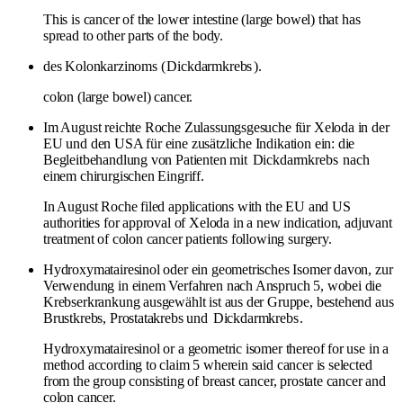
This is cancer of the lower intestine (large bowel) that has
spread to other parts of the body.
des Kolonkarzinoms (
Dickdarmkrebs
).
colon (large bowel) cancer.
Im August reichte Roche Zulassungsgesuche für Xeloda in der
EU und den USA für eine zusätzliche Indikation ein: die
Begleitbehandlung von Patienten mit
Dickdarmkrebs
nach
einem chirurgischen Eingriff.
In August Roche filed applications with the EU and US
authorities for approval of Xeloda in a new indication, adjuvant
treatment of colon cancer patients following surgery.
Hydroxymatairesinol oder ein geometrisches Isomer davon, zur
Verwendung in einem Verfahren nach Anspruch 5, wobei die
Krebserkrankung ausgewählt ist aus der Gruppe, bestehend aus
Brustkrebs, Prostatakrebs und
Dickdarmkrebs
.
Hydroxymatairesinol or a geometric isomer thereof for use in a
method according to claim 5 wherein said cancer is selected
from the group consisting of breast cancer, prostate cancer and
colon cancer.