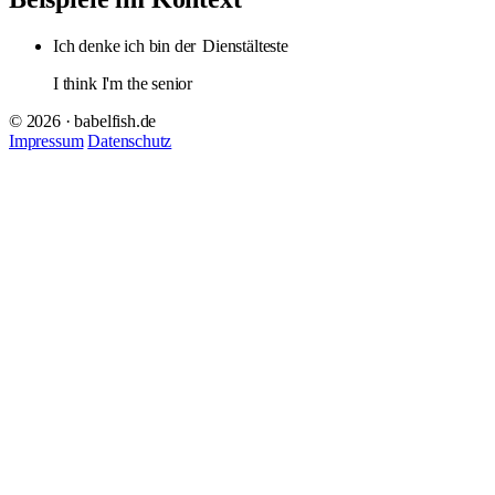
Ich denke ich bin der
Dienstälteste
I think I'm the senior
© 2026 · babelfish.de
Impressum
Datenschutz