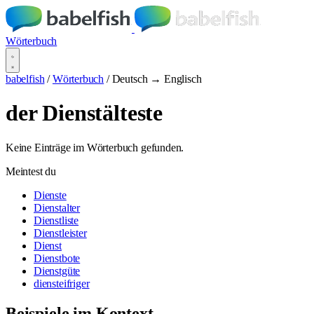
Wörterbuch
babelfish
/
Wörterbuch
/
Deutsch → Englisch
der Dienstälteste
Keine Einträge im Wörterbuch gefunden.
Meintest du
Dienste
Dienstalter
Dienstliste
Dienstleister
Dienst
Dienstbote
Dienstgüte
diensteifriger
Beispiele im Kontext