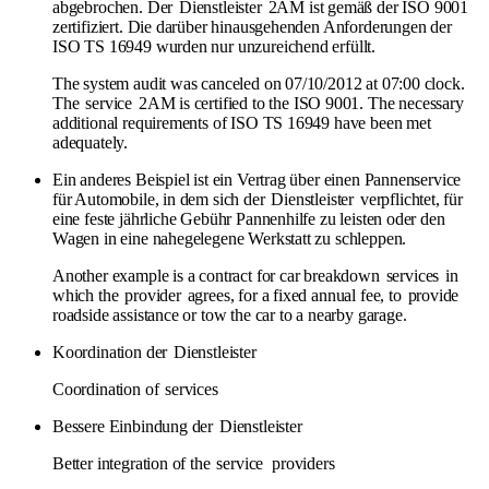
abgebrochen. Der
Dienstleister
2AM ist gemäß der ISO 9001
zertifiziert. Die darüber hinausgehenden Anforderungen der
ISO TS 16949 wurden nur unzureichend erfüllt.
The system audit was canceled on 07/10/2012 at 07:00 clock.
The
service
2AM is certified to the ISO 9001. The necessary
additional requirements of ISO TS 16949 have been met
adequately.
Ein anderes Beispiel ist ein Vertrag über einen Pannenservice
für Automobile, in dem sich der
Dienstleister
verpflichtet, für
eine feste jährliche Gebühr Pannenhilfe zu leisten oder den
Wagen in eine nahegelegene Werkstatt zu schleppen.
Another example is a contract for car breakdown
services
in
which the
provider
agrees, for a fixed annual fee, to
provide
roadside assistance or tow the car to a nearby garage.
Koordination der
Dienstleister
Coordination of
services
Bessere Einbindung der
Dienstleister
Better integration of the
service
providers