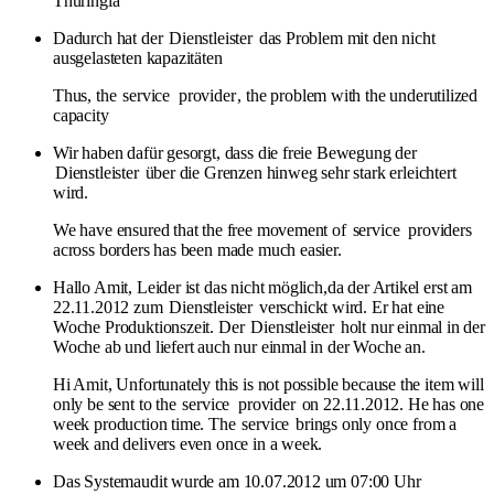
Thuringia
Dadurch hat der
Dienstleister
das Problem mit den nicht
ausgelasteten kapazitäten
Thus, the
service
provider
, the problem with the underutilized
capacity
Wir haben dafür gesorgt, dass die freie Bewegung der
Dienstleister
über die Grenzen hinweg sehr stark erleichtert
wird.
We have ensured that the free movement of
service
providers
across borders has been made much easier.
Hallo Amit, Leider ist das nicht möglich,da der Artikel erst am
22.11.2012 zum
Dienstleister
verschickt wird. Er hat eine
Woche Produktionszeit. Der
Dienstleister
holt nur einmal in der
Woche ab und liefert auch nur einmal in der Woche an.
Hi Amit, Unfortunately this is not possible because the item will
only be sent to the
service
provider
on 22.11.2012. He has one
week production time. The
service
brings only once from a
week and delivers even once in a week.
Das Systemaudit wurde am 10.07.2012 um 07:00 Uhr