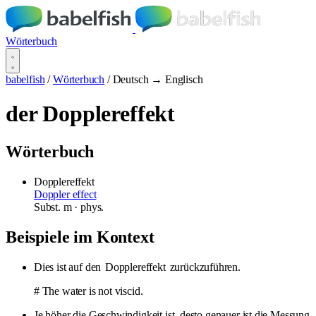
Wörterbuch
babelfish
/
Wörterbuch
/
Deutsch → Englisch
der Dopplereffekt
Wörterbuch
Dopplereffekt
Doppler effect
Subst.
m
· phys.
Beispiele im Kontext
Dies ist auf den
Dopplereffekt
zurückzuführen.
# The water is not viscid.
Je höher die Geschwindigkeit ist, desto genauer ist die Messung