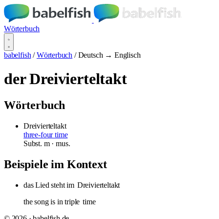
Wörterbuch
babelfish
/
Wörterbuch
/
Deutsch → Englisch
der Dreivierteltakt
Wörterbuch
Dreivierteltakt
three-four time
Subst.
m
· mus.
Beispiele im Kontext
das Lied steht im
Dreivierteltakt
the song is in triple
time
© 2026 · babelfish.de