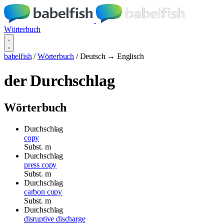
Wörterbuch
babelfish
/
Wörterbuch
/
Deutsch → Englisch
der Durchschlag
Wörterbuch
Durchschlag
copy
Subst.
m
Durchschlag
press copy
Subst.
m
Durchschlag
carbon copy
Subst.
m
Durchschlag
disruptive discharge