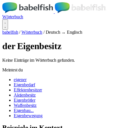
Wörterbuch
babelfish
/
Wörterbuch
/
Deutsch → Englisch
der Eigenbesitz
Keine Einträge im Wörterbuch gefunden.
Meintest du
eigener
Eigenbedarf
Effektenbesitzer
Aktienbesitz
Eigenbrötler
Waffenbesitz
Eigenbau...
Eigenbewegung
Beispiele im Kontext