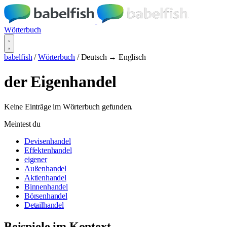
Wörterbuch
babelfish
/
Wörterbuch
/
Deutsch → Englisch
der Eigenhandel
Keine Einträge im Wörterbuch gefunden.
Meintest du
Devisenhandel
Effektenhandel
eigener
Außenhandel
Aktienhandel
Binnenhandel
Börsenhandel
Detailhandel
Beispiele im Kontext