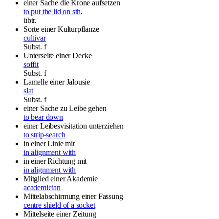
einer Sache die Krone aufsetzen
to put the lid on sth.
übtr.
Sorte einer Kulturpflanze
cultivar
Subst.
f
Unterseite einer Decke
soffit
Subst.
f
Lamelle einer Jalousie
slat
Subst.
f
einer Sache zu Leibe gehen
to bear down
einer Leibesvisitation unterziehen
to strip-search
in einer Linie mit
in alignment with
in einer Richtung mit
in alignment with
Mitglied einer Akademie
academician
Mittelabschirmung einer Fassung
centre shield of a socket
Mittelseite einer Zeitung