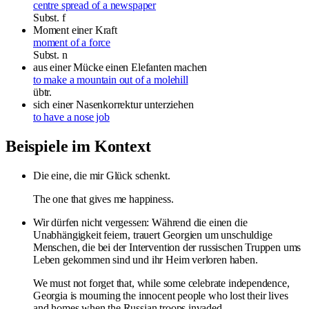
centre spread of a newspaper
Subst.
f
Moment einer Kraft
moment of a force
Subst.
n
aus einer Mücke einen Elefanten machen
to make a mountain out of a molehill
übtr.
sich einer Nasenkorrektur unterziehen
to have a nose job
Beispiele im Kontext
Die eine, die mir Glück schenkt.
The one that gives me happiness.
Wir dürfen nicht vergessen: Während die einen die
Unabhängigkeit feiern, trauert Georgien um unschuldige
Menschen, die bei der Intervention der russischen Truppen ums
Leben gekommen sind und ihr Heim verloren haben.
We must not forget that, while some celebrate independence,
Georgia is mourning the innocent people who lost their lives
and homes when the Russian troops invaded.