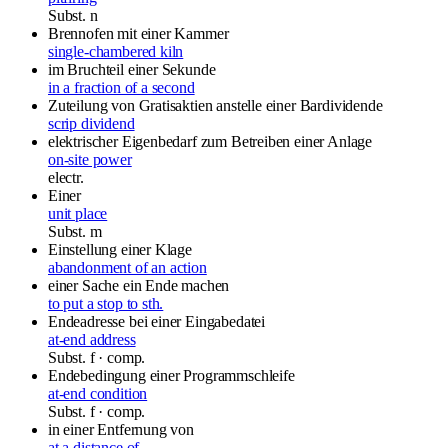
Subst.
n
Brennofen mit einer Kammer
single-chambered kiln
im Bruchteil einer Sekunde
in a fraction of a second
Zuteilung von Gratisaktien anstelle einer Bardividende
scrip dividend
elektrischer Eigenbedarf zum Betreiben einer Anlage
on-site power
electr.
Einer
unit place
Subst.
m
Einstellung einer Klage
abandonment of an action
einer Sache ein Ende machen
to put a stop to sth.
Endeadresse bei einer Eingabedatei
at-end address
Subst.
f
· comp.
Endebedingung einer Programmschleife
at-end condition
Subst.
f
· comp.
in einer Entfernung von
at a distance of