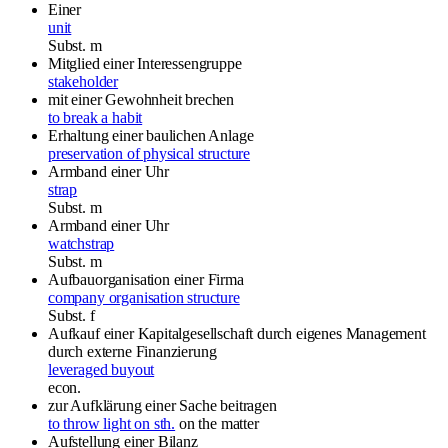
Einer
unit
Subst.
m
Mitglied einer Interessengruppe
stakeholder
mit einer Gewohnheit brechen
to break a habit
Erhaltung einer baulichen Anlage
preservation of physical structure
Armband einer Uhr
strap
Subst.
m
Armband einer Uhr
watchstrap
Subst.
m
Aufbauorganisation einer Firma
company organisation structure
Subst.
f
Aufkauf einer Kapitalgesellschaft durch eigenes Management
durch externe Finanzierung
leveraged buyout
econ.
zur Aufklärung einer Sache beitragen
to throw light on sth.
on the matter
Aufstellung einer Bilanz