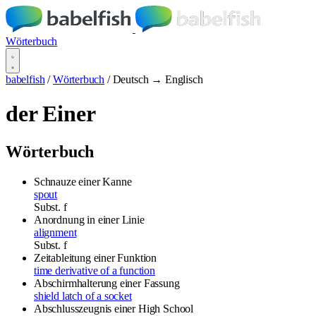
Wörterbuch
babelfish
/
Wörterbuch
/
Deutsch → Englisch
der Einer
Wörterbuch
Schnauze einer Kanne
spout
Subst.
f
Anordnung in einer Linie
alignment
Subst.
f
Zeitableitung einer Funktion
time derivative of a function
Abschirmhalterung einer Fassung
shield latch of a socket
Abschlusszeugnis einer High School