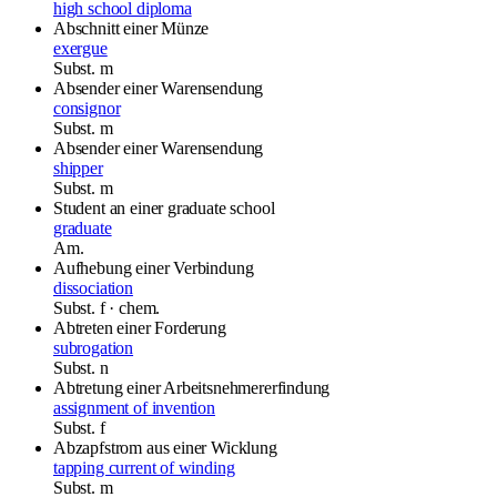
high school diploma
Abschnitt einer Münze
exergue
Subst.
m
Absender einer Warensendung
consignor
Subst.
m
Absender einer Warensendung
shipper
Subst.
m
Student an einer graduate school
graduate
Am.
Aufhebung einer Verbindung
dissociation
Subst.
f
· chem.
Abtreten einer Forderung
subrogation
Subst.
n
Abtretung einer Arbeitsnehmererfindung
assignment of invention
Subst.
f
Abzapfstrom aus einer Wicklung
tapping current of winding
Subst.
m