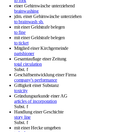
to fork
einer Gehirnwäsche unterziehend
brainwashing
jdm. einer Gehirnwäsche unterziehen
to brainwash sb.
mit einer Geldstrafe belegen
to fine
mit einer Geldstrafe belegen
to ticket
Mitglied einer Kirchgemeinde
parishioner
Gesamtauflage einer Zeitung
total circulation
Subst.
f
Geschäftsentwicklung einer Firma
company's performance
Giftigkeit einer Substanz
toxicity
Gründungsurkunde einer AG
articles of incorporation
Subst.
f
Handlung einer Geschichte
story line
Subst.
f
mit einer Hecke umgeben