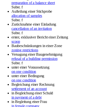
preparation of a balance sheet
Subst.
f
Aufteilung einer Stichprobe
allocation of samples
Subst.
f
Zurücknahme einer Einladung
cancellation of an invitation
Subst.
f
erster, exklusiver Bericht einer Zeitung
scoop
Baubeschränkungen in einer Zone
zoning restrictions
Versagung einer Baugenehmigung
refusal of a building permission
Subst.
f
unter einer Voraussetzung
on one condition
unter einer Bedingung
on one condition
Begleichung einer Rechnung
settlement of an account
in Begleichung einer Schuld
in payment of a debt
in Begleitung einer Frau
in female company