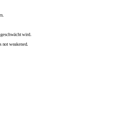
m.
t geschwächt wird.
 is not weakened.