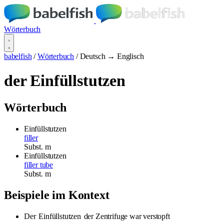
Wörterbuch
babelfish
/
Wörterbuch
/
Deutsch → Englisch
der Einfüllstutzen
Wörterbuch
Einfüllstutzen
filler
Subst.
m
Einfüllstutzen
filler tube
Subst.
m
Beispiele im Kontext
Der
Einfüllstutzen
der Zentrifuge war verstopft