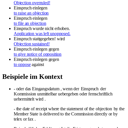
Objection overruled!
Einspruch einlegen
to raise an objection
Einspruch einlegen
to file an objection
Einspruch wurde nicht erhoben.
Application was left unopposed.
Einspruch stattgegeben!
wird
Objection sustained!
Einspruch einlegen
gegen
to give notice of opposition
Einspruch einlegen
gegen
to oppose
against
Beispiele im Kontext
- oder das Eingangsdatum , wenn der
Einspruch
der
Kommission unmittelbar uebergeben oder fernschriftlich
uebermittelt wird .
- the date of receipt where the statement of the
objection
by the
Member State is delivered to the Commission directly or by
telex or fax .