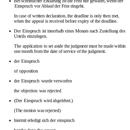
Bei schriftlicher Erklärung Ist die Frist nur gewahrt, wenn der
Einspruch
vor Ablauf der Frist eingeht.
In case of written declaration, the deadline is only then met,
when the
appeal
is received before expiry of the deadline.
Der
Einspruch
ist innerhalb eines Monats nach Zustellung des
Urteils einzulegen.
The
application
to set aside the judgment must be made within
one month from the date of service of the judgment.
der
Einspruch
of
opposition
der
Einspruch
wurde verworfen
the
objection
was rejected
(Der
Einspruch
wird abgelehnt.)
(The motion was rejected)
hiermit erledigt sich der
einspruch