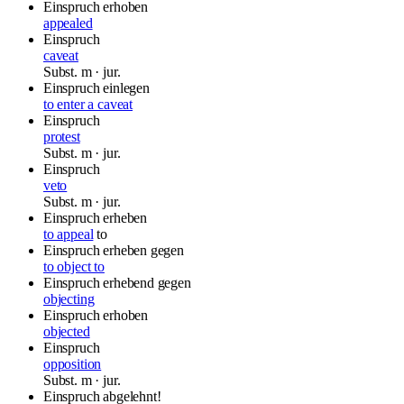
Einspruch erhoben
appealed
Einspruch
caveat
Subst.
m
· jur.
Einspruch einlegen
to enter a caveat
Einspruch
protest
Subst.
m
· jur.
Einspruch
veto
Subst.
m
· jur.
Einspruch erheben
to appeal
to
Einspruch erheben gegen
to object to
Einspruch erhebend gegen
objecting
Einspruch erhoben
objected
Einspruch
opposition
Subst.
m
· jur.
Einspruch abgelehnt!