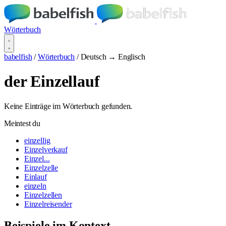
Wörterbuch
babelfish
/
Wörterbuch
/
Deutsch → Englisch
der Einzellauf
Keine Einträge im Wörterbuch gefunden.
Meintest du
einzellig
Einzelverkauf
Einzel...
Einzelzelle
Einlauf
einzeln
Einzelzellen
Einzelreisender
Beispiele im Kontext