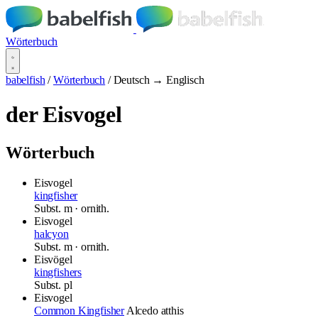
Wörterbuch
babelfish
/
Wörterbuch
/
Deutsch → Englisch
der Eisvogel
Wörterbuch
Eisvogel
kingfisher
Subst.
m
· ornith.
Eisvogel
halcyon
Subst.
m
· ornith.
Eisvögel
kingfishers
Subst.
pl
Eisvogel
Common Kingfisher
Alcedo atthis