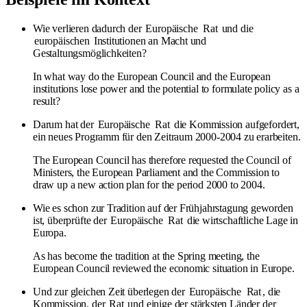
Wie verlieren dadurch der
Europäische
Rat
und die
europäischen
Institutionen an Macht und
Gestaltungsmöglichkeiten?
In what way do the European Council and the European
institutions lose power and the potential to formulate policy as a
result?
Darum hat der
Europäische
Rat
die Kommission aufgefordert,
ein neues Programm für den Zeitraum 2000-2004 zu erarbeiten.
The European Council has therefore requested the Council of
Ministers, the European Parliament and the Commission to
draw up a new action plan for the period 2000 to 2004.
Wie es schon zur Tradition auf der Frühjahrstagung geworden
ist, überprüfte der
Europäische
Rat
die wirtschaftliche Lage in
Europa.
As has become the tradition at the Spring meeting, the
European Council reviewed the economic situation in Europe.
Und zur gleichen Zeit überlegen der
Europäische
Rat
, die
Kommission, der
Rat
und einige der stärksten Länder der