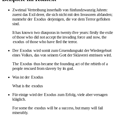
Zweimal Vertreibung innerhalb von fünfundzwanzig Jahren:
zuerst das Exil derer, die sich nicht mit den Invasoren abfanden;
nunmehr der
Exodus
derjenigen, die vor dem Terror geflohen
sind.
It has known two diasporas in twenty-five years: firstly the exile
of those who did not accept the invading force and now, the
exodus
of those who have fled the terror.
Der
Exodus
wird somit zum Gruendungsakt der Wiedergeburt
eines Volkes, das von seinem Gott der Sklaverei entrissen wird.
The
Exodus
thus became the founding act of the rebirth of a
people rescued from slavery by its god.
Was ist der
Exodus
What is the
exodus
Für einige wird der
Exodus
zum Erfolg, viele aber versagen
kläglich.
For some the
exodus
will be a success, but many will fail
miserably.