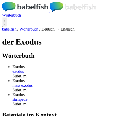
Wörterbuch
babelfish
/
Wörterbuch
/
Deutsch → Englisch
der Exodus
Wörterbuch
Exodus
exodus
Subst.
m
Exodus
mass exodus
Subst.
m
Exodus
stampede
Subst.
m
Beispiele im Kontext